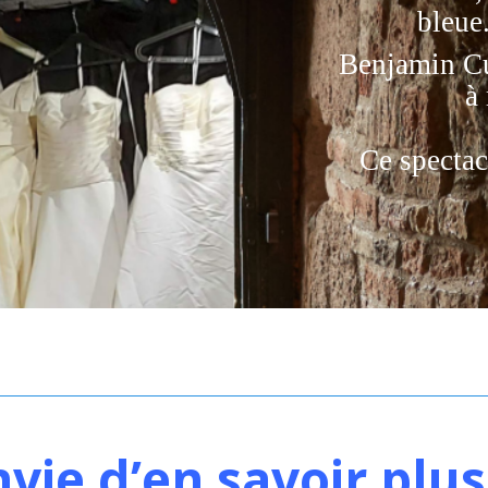
bleue
Benjamin C
à 
Ce spectac
nvie d’en savoir plus